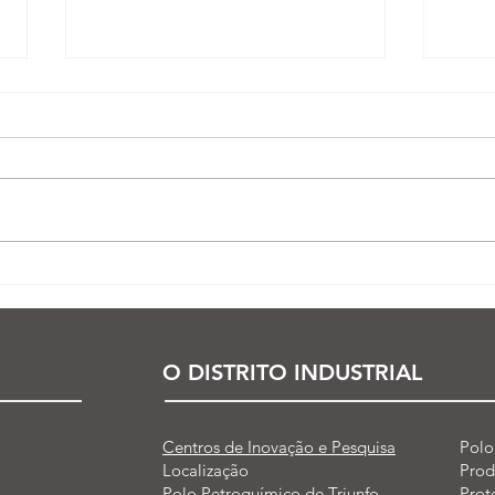
CCC presente no Meeting
Cofi
Paralímpico!
simu
Cont
O DISTRITO INDUSTRIAL
Centros de Inovação e Pesquisa
Polo
Localização
Prod
Polo Petroquímico de Triunfo
Prot