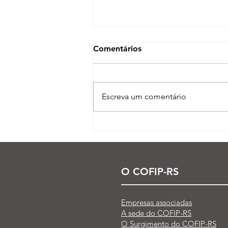
Comentários
Escreva um comentário
Processo seletivo do Curso
Técnico em Petroquímica |
SENAI Esteio
O COFIP-RS
Empresas associadas
A sede do COFIP-RS
O Surgimento do COFIP-RS