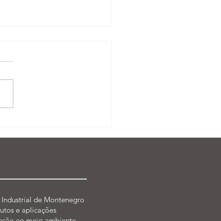
p-RS presente em
lado do Plano de
ingência, em Triunfo-RS
 Industrial de Montenegro
utos e aplicações
eção ao meio ambiente