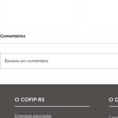
Comentários
Escreva um comentário
Processo seletivo do Curso
CCC presen
Técnico em Petroquímica |
Paralímpico
SENAI Esteio
O COFIP-RS
O D
Empresas associadas
Cent