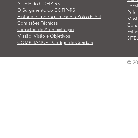
A sede do COFIP-RS
Loca
O Surgimento do COFIP-RS
Polo 
História da petroquímica e o Polo do Sul
Movi
Comissões Técnicas
Cons
Conselho de Administração
Esta
Missão, Visão e Objetivos
SITE
COMPLIANCE - Código de Conduta
© 2