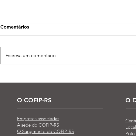
Comentários
Escreva um comentário
Processo seletivo do Curso
CCC presen
Técnico em Petroquímica |
Paralímpico
SENAI Esteio
O COFIP-RS
O D
Empresas associadas
Cent
A sede do COFIP-RS
Loca
O Surgimento do COFIP-RS
Polo 