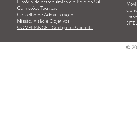
História da petroquímica e o Polo do Sul
Movi
Comissões Técnicas
Cons
Conselho de Administração
Esta
Missão, Visão e Objetivos
SITE
COMPLIANCE - Código de Conduta
© 2