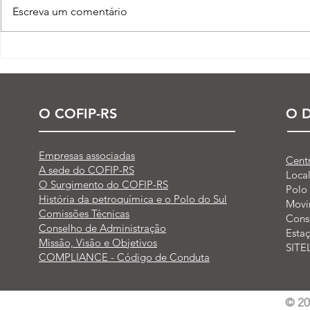
Escreva um comentário
Processo seletivo do Curso
CCC presen
Técnico em Petroquímica |
Paralímpico
SENAI Esteio
O COFIP-RS
O D
Empresas associadas
Cent
A sede do COFIP-RS
Loca
O Surgimento do COFIP-RS
Polo 
História da petroquímica e o Polo do Sul
Movi
Comissões Técnicas
Cons
Conselho de Administração
Esta
Missão, Visão e Objetivos
SITE
COMPLIANCE - Código de Conduta
© 2